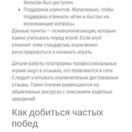
бонусов был доступен.
Поддержка клиентов. Желательно, чтобы
поддержка отвечала чётко и быстро на
возникающие вопросы.
Данные пункты — основополагающие, которые
важно учитывать перед игрой. Если клуб
отвечает этим стандартам, игрок может
регистрироваться и начинать играть.
Детали работы платформы профессиональные
игроки ищут в отзывах, что появляются в сети.
Следует учитывать исключительно достоверные
отзывы. Такие отклики размещаются на
объективных ресурсах с описанием азартных
заведений.
Как добиться частых
побед