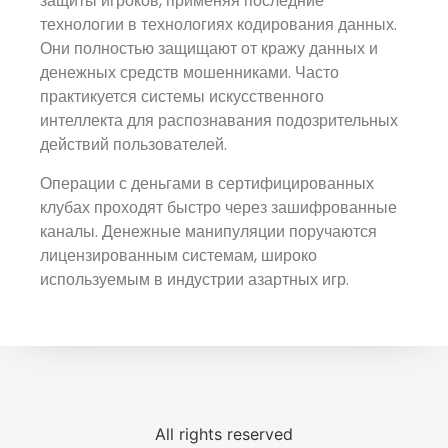
защиты игроков, применяя последние
технологии в технологиях кодирования данных.
Они полностью защищают от кражу данных и
денежных средств мошенниками. Часто
практикуется системы искусственного
интеллекта для распознавания подозрительных
действий пользователей.
Операции с деньгами в сертифицированных
клубах проходят быстро через зашифрованные
каналы. Денежные манипуляции поручаются
лицензированным системам, широко
используемым в индустрии азартных игр.
All rights reserved