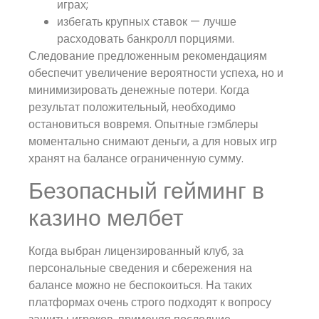
играх;
избегать крупных ставок — лучше
расходовать банкролл порциями.
Следование предложенным рекомендациям
обеспечит увеличение вероятности успеха, но и
минимизировать денежные потери. Когда
результат положительный, необходимо
остановиться вовремя. Опытные гэмблеры
моментально снимают деньги, а для новых игр
хранят на балансе ограниченную сумму.
Безопасный гейминг в
казино мелбет
Когда выбран лицензированный клуб, за
персональные сведения и сбережения на
балансе можно не беспокоиться. На таких
платформах очень строго подходят к вопросу