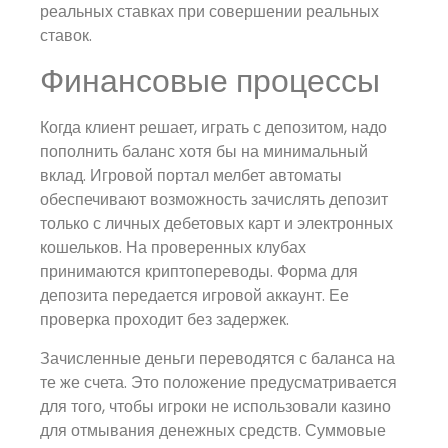
реальных ставках при совершении реальных
ставок.
Финансовые процессы
Когда клиент решает, играть с депозитом, надо
пополнить баланс хотя бы на минимальный
вклад. Игровой портал мелбет автоматы
обеспечивают возможность зачислять депозит
только с личных дебетовых карт и электронных
кошельков. На проверенных клубах
принимаются криптопереводы. Форма для
депозита передается игровой аккаунт. Ее
проверка проходит без задержек.
Зачисленные деньги переводятся с баланса на
те же счета. Это положение предусматривается
для того, чтобы игроки не использовали казино
для отмывания денежных средств. Суммовые