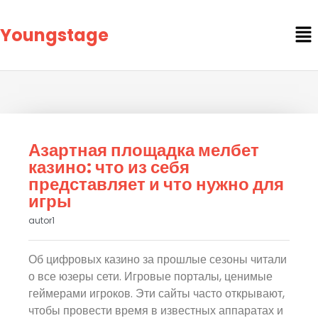
Youngstage
Азартная площадка мелбет
казино: что из себя
представляет и что нужно для
игры
autor1
Об цифровых казино за прошлые сезоны читали
о все юзеры сети. Игровые порталы, ценимые
геймерами игроков. Эти сайты часто открывают,
чтобы провести время в известных аппаратах и