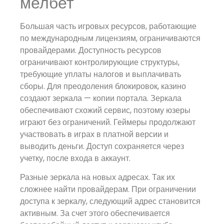
мелбет
Большая часть игровых ресурсов, работающие
по международным лицензиям, ограничиваются
провайдерами. Доступность ресурсов
ограничивают контролирующие структуры,
требующие уплаты налогов и выплачивать
сборы. Для преодоления блокировок, казино
создают зеркала — копии портала. Зеркала
обеспечивают схожий сервис, поэтому юзеры
играют без ограничений. Геймеры продолжают
участвовать в играх в платной версии и
выводить деньги. Доступ сохраняется через
учетку, после входа в аккаунт.
Разные зеркала на новых адресах. Так их
сложнее найти провайдерам. При ограничении
доступа к зеркалу, следующий адрес становится
активным. За счет этого обеспечивается