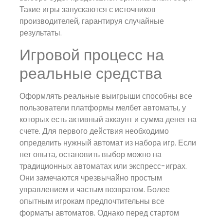
Такие игры запускаются с источников
производителей, гарантируя случайные
результаты.
Игровой процесс на
реальные средства
Оформлять реальные выигрыши способны все
пользователи платформы мелбет автоматы, у
которых есть активный аккаунт и сумма денег на
счете. Для первого действия необходимо
определить нужный автомат из набора игр. Если
нет опыта, остановить выбор можно на
традиционных автоматах или экспресс-играх.
Они замечаются чрезвычайно простым
управлением и частым возвратом. Более
опытным игрокам предпочтительны все
форматы автоматов. Однако перед стартом