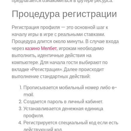
предлагается ознакомиться в футере ресурса.
Процедура регистрации
Регистрация профиля — это основной шаг к
началу игры в игре с реальными ставками.
Процедура длится около минуты. В случае входа
через
казино Мелбет
, игрокам необходимо
выполнить, идентичные действия на
компьютере. Для начала гости выбирают по
вкладке «Регистрация». Далее происходит
выполнение стандартных действий:
Прописывается мобильный номер либо e-
mail.
Создается пароль в личный кабинет.
Устанавливается денежная единица
профиля.
Регистрируется специальный код если есть
действующий код.