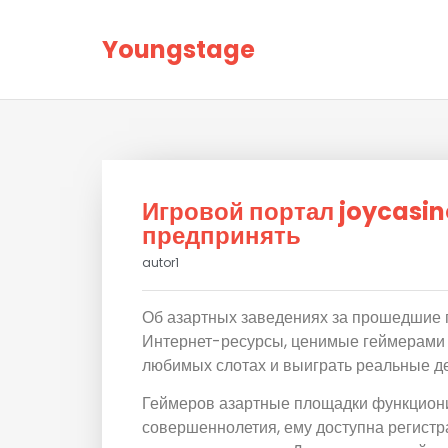
Youngstage
Игровой портал joycasino
предпринять
autor1
Об азартных заведениях за прошедшие п
Интернет-ресурсы, ценимые геймерами г
любимых слотах и выиграть реальные де
Геймеров азартные площадки функциони
совершеннолетия, ему доступна регистр