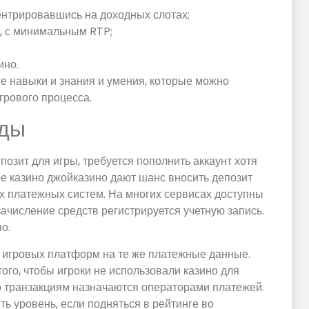
ентрировавшись на доходных слотах;
, с минимальным RTP;
ино.
ые навыки и знания и умения, которые можно
грового процесса.
оды
позит для игры, требуется пополнить аккаунт хотя
е казино джойказино дают шанс вносить депозит
ых платежных систем. На многих сервисах доступны
ачисление средств регистрируется учетную запись.
о.
игровых платформ на те же платежные данные.
того, чтобы игроки не использовали казино для
 транзакциям назначаются операторами платежей.
ь уровень, если подняться в рейтинге во