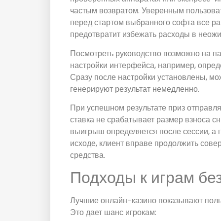
частым возвратом. Уверенным пользова
перед стартом выбранного софта все ра
предотвратит избежать расходы в неожи
Посмотреть руководство возможно на па
настройки интерфейса, например, опред
Сразу после настройки установлены, мо
генерируют результат немедленно.
При успешном результате приз отправляе
ставка не срабатывает размер взноса сн
выигрыш определяется после сессии, а 
исходе, клиент вправе продолжить сове
средства.
Подходы к играм бе
Лучшие онлайн-казино показывают поль
Это дает шанс игрокам: