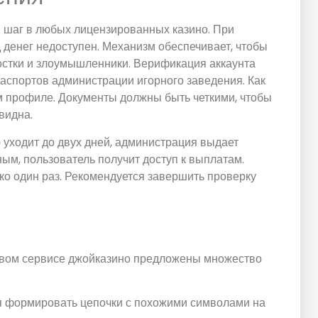
шаг в любых лицензированных казино. При
енег недоступен. Механизм обеспечивает, чтобы
остки и злоумышленники. Верификация аккаунта
аспортов администрации игорного заведения. Как
м профиле. Документы должны быть четкими, чтобы
видна.
 уходит до двух дней, администрация выдает
ным, пользователь получит доступ к выплатам.
о один раз. Рекомендуется завершить проверку
ровом сервисе джойказино предложены множество
ся формировать цепочки с похожими символами на