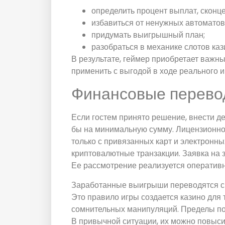
определить процент выплат, сконц
избавиться от ненужных автоматов
придумать выигрышный план;
разобраться в механике слотов каз
В результате, геймер приобретает важн
применить с выгодой в ходе реального и
Финансовые перев
Если гостем принято решение, внести де
бы на минимальную сумму. Лицензионно
только с привязанных карт и электронн
криптовалютные транзакции. Заявка на з
Ее рассмотрение реализуется оперативн
Заработанные выигрыши переводятся с 
Это правило игры создается казино для 
сомнительных манипуляций. Пределы по
В привычной ситуации, их можно повысит