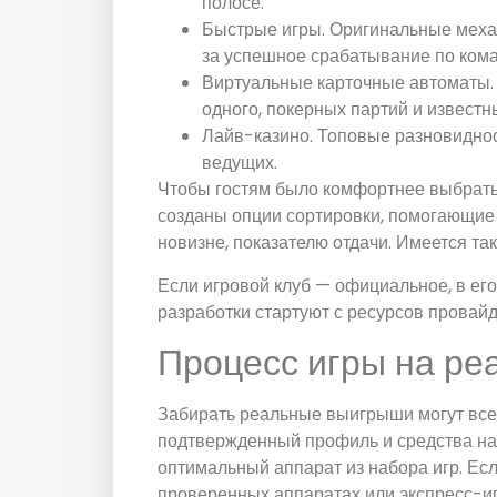
полосе.
Быстрые игры. Оригинальные мех
за успешное срабатывание по кома
Виртуальные карточные автоматы.
одного, покерных партий и известн
Лайв-казино. Топовые разновиднос
ведущих.
Чтобы гостям было комфортнее выбрать 
созданы опции сортировки, помогающие 
новизне, показателю отдачи. Имеется та
Если игровой клуб — официальное, в ег
разработки стартуют с ресурсов провай
Процесс игры на ре
Забирать реальные выигрыши могут все 
подтвержденный профиль и средства на
оптимальный аппарат из набора игр. Ес
проверенных аппаратах или экспресс-и