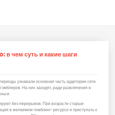
: в чем суть и какие шаги
ериоды узнавали основная часть аудитории сети.
эмблеров. На них заходят, ради развлечения в
ньги.
руют без перерывов. При возрасте старше
ация в желаемом гемблинг-ресурсе и приступать к