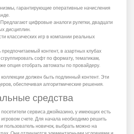
анизмы, гарантирующие оперативные начисления
нде.
 Предлагают цифровые аналоги рулетки, двадцати
ых дисциплин.
ти классических игр в компании реальных
предпочитаемый контент, в азартных клубах
сгруппировать софт по формату, тематикам,
кже опция отобрать автоматы по провайдеру.
о коллекции должен быть подлинный контент. Эти
деров, обеспечивая алгоритмические решения.
альные средства
посетители сервиса джойказино, у имеющих есть
 игровом счете. Для начала необходимо решить
ли пользователь новичок, выбрать можно на
грах. Они отличаются элементарными условиями и