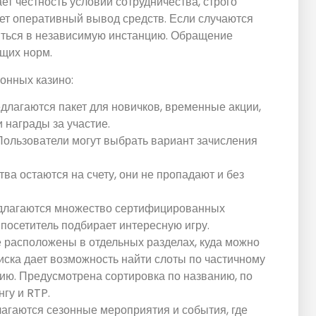
т честность условий сотрудничества, строго
ет оперативный вывод средств. Если случаются
иться в независимую инстанцию. Обращение
щих норм.
онных казино:
лагаются пакет для новичков, временные акции,
 награды за участие.
ользователи могут выбрать вариант зачисления
тва остаются на счету, они не пропадают и без
редлагаются множество сертифицированных
посетитель подбирает интересную игру.
е расположены в отдельных разделах, куда можно
иска дает возможность найти слоты по частичному
ию. Предусмотрена сортировка по названию, по
нгу и RTP.
агаются сезонные мероприятия и события, где