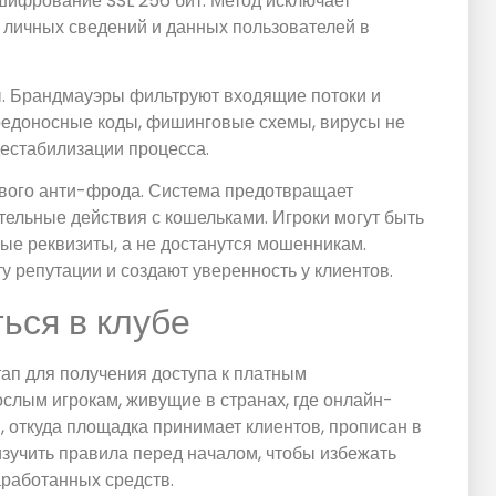
шифрование SSL 256 бит. Метод исключает
 личных сведений и данных пользователей в
. Брандмауэры фильтруют входящие потоки и
редоносные коды, фишинговые схемы, вирусы не
естабилизации процесса.
вого анти-фрода. Система предотвращает
тельные действия с кошельками. Игроки могут быть
ные реквизиты, а не достанутся мошенникам.
у репутации и создают уверенность у клиентов.
ься в клубе
ап для получения доступа к платным
ослым игрокам, живущие в странах, где онлайн-
н, откуда площадка принимает клиентов, прописан в
изучить правила перед началом, чтобы избежать
работанных средств.