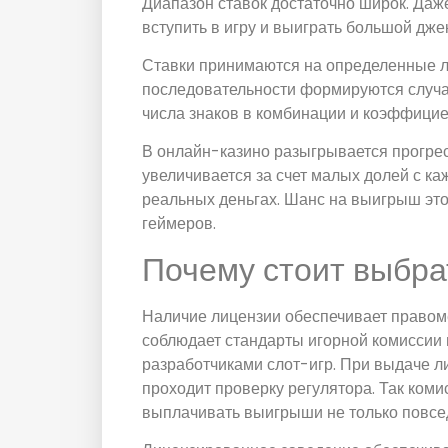
Диапазон ставок достаточно широк. Даж
вступить в игру и выиграть большой дже
Ставки принимаются на определенные л
последовательности формируются случа
числа знаков в комбинации и коэффици
В онлайн-казино разыгрывается прогрес
увеличивается за счет малых долей с ка
реальных деньгах. Шанс на выигрыш этог
геймеров.
Почему стоит выбра
Наличие лицензии обеспечивает правоме
соблюдает стандарты игорной комиссии 
разработчиками слот-игр. При выдаче 
проходит проверку регулятора. Так коми
выплачивать выигрыши не только повсе