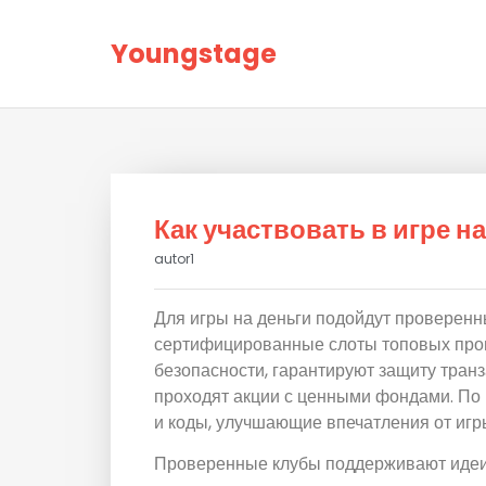
Youngstage
Как участвовать в игре н
autor1
Для игры на деньги подойдут проверенн
сертифицированные слоты топовых прои
безопасности, гарантируют защиту тран
проходят акции с ценными фондами. По
и коды, улучшающие впечатления от игр
Проверенные клубы поддерживают идеи 