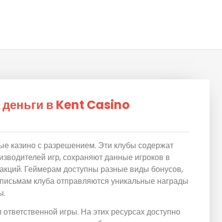
а деньги в Kent Casino
ые казино с разрешением. Эти клубы содержат
зводителей игр, сохраняют данные игроков в
закций. Геймерам доступны разные виды бонусов,
 письмам клуба отправляются уникальные награды
ы.
ответственной игры. На этих ресурсах доступно