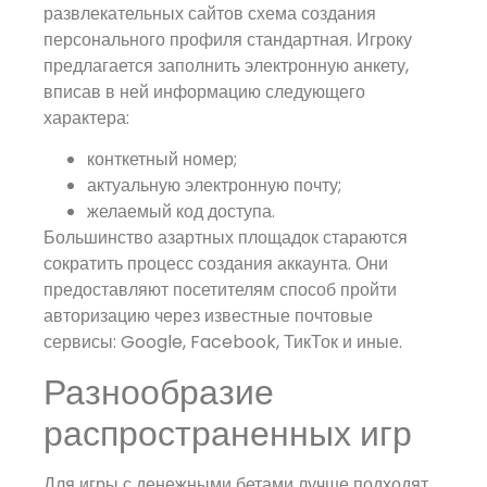
развлекательных сайтов схема создания
персонального профиля стандартная. Игроку
предлагается заполнить электронную анкету,
вписав в ней информацию следующего
характера:
конткетный номер;
актуальную электронную почту;
желаемый код доступа.
Большинство азартных площадок стараются
сократить процесс создания аккаунта. Они
предоставляют посетителям способ пройти
авторизацию через известные почтовые
сервисы: Google, Facebook, ТикТок и иные.
Разнообразие
распространенных игр
Для игры с денежными бетами лучше подходят