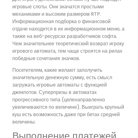
игровые слоты. Они значатся простыми
механиками и высоким размером RTP.
Информационная подборка о финансовой
отдаче находится в их информационном меню, а
также на веб-ресурсах разработчиков софта.
Чем значительнее теоретический возврат игроку
игрового автомата, тем чаще строятся на рилах
победные сочетания значков.
Посетителям, какие желают заполучить
значительную денежную сумму, есть смысл
загружать игровые автоматы с функцией
джекпотов. Суперпризы в автоматах
прогрессивного типа (целенаправленно
увеличиваются по величине). Выиграть крупный
куш есть возможность даже при бетах средней
величины.
Выполнение платежей