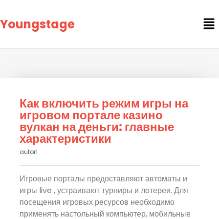
Youngstage
Как включить режим игры на
игровом портале казино
вулкан на деньги: главные
характеристики
autor1
Игровые порталы предоставляют автоматы и
игры live , устраивают турниры и лотереи. Для
посещения игровых ресурсов необходимо
применять настольный компьютер, мобильные