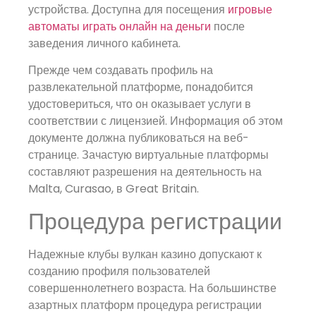
устройства. Доступна для посещения
игровые
автоматы играть онлайн на деньги
после
заведения личного кабинета.
Прежде чем создавать профиль на
развлекательной платформе, понадобится
удостовериться, что он оказывает услуги в
соответствии с лицензией. Информация об этом
документе должна публиковаться на веб-
странице. Зачастую виртуальные платформы
составляют разрешения на деятельность на
Malta, Curasao, в Great Britain.
Процедура регистрации
Надежные клубы вулкан казино допускают к
созданию профиля пользователей
совершеннолетнего возраста. На большинстве
азартных платформ процедура регистрации