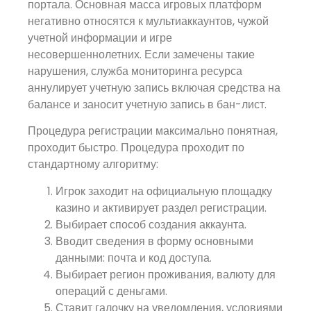
портала. Основная масса игровых платформ
негативно относятся к мультиаккаунтов, чужой
учетной информации и игре
несовершеннолетних. Если замечены такие
нарушения, служба мониторинга ресурса
аннулирует учетную запись включая средства на
балансе и заносит учетную запись в бан-лист.
Процедура регистрации максимально понятная,
проходит быстро. Процедура проходит по
стандартному алгоритму:
Игрок заходит на официальную площадку
казино и активирует раздел регистрации.
Выбирает способ создания аккаунта.
Вводит сведения в форму основными
данными: почта и код доступа.
Выбирает регион проживания, валюту для
операций с деньгами.
Ставит галочку на уведомления, условиями