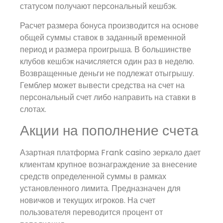
статусом получают персональный кешбэк.
Расчет размера бонуса производится на основе
общей суммы ставок в заданный временной
период и размера проигрыша. В большинстве
клубов кешбэк начисляется один раз в неделю.
Возвращенные деньги не подлежат отыгрышу.
Гемблер может вывести средства на счет на
персональный счет либо направить на ставки в
слотах.
Акции на пополнение счета
Азартная платформа Frank casino зеркало дает
клиентам крупное вознаграждение за внесение
средств определенной суммы в рамках
установленного лимита. Предназначен для
новичков и текущих игроков. На счет
пользователя переводится процент от