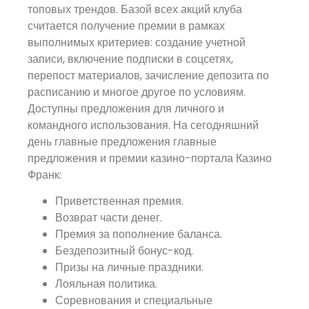
топовых трендов. Базой всех акций клуба
считается получение премии в рамках
выполнимых критериев: создание учетной
записи, включение подписки в соцсетях,
перепост материалов, зачисление депозита по
расписанию и многое другое по условиям.
Доступны предложения для личного и
командного использования. На сегодняшний
день главные предложения главные
предложения и премии казино-портала Казино
Франк:
Приветственная премия.
Возврат части денег.
Премия за пополнение баланса.
Бездепозитный бонус-код.
Призы на личные праздники.
Лояльная политика.
Соревнования и специальные