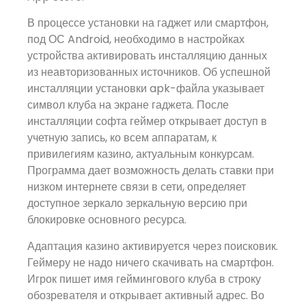
В процессе установки на гаджет или смартфон,
под ОС Android, необходимо в настройках
устройства активировать инсталляцию данных
из неавторизованных источников. Об успешной
инсталляции установки apk-файла указывает
символ клуба на экране гаджета. После
инсталляции софта геймер открывает доступ в
учетную запись, ко всем аппаратам, к
привилегиям казино, актуальным конкурсам.
Программа дает возможность делать ставки при
низком интернете связи в сети, определяет
доступное зеркало зеркальную версию при
блокировке основного ресурса.
Адаптация казино активируется через поисковик.
Геймеру не надо ничего скачивать на смартфон.
Игрок пишет имя геймингового клуба в строку
обозревателя и открывает активный адрес. Во