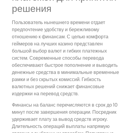
решения
Пользователь нынешнего времени отдает
предпочтение удобству и бережливому
отношению к финансам. С целью комфорта
геймеров на лучших казино представлен
большой выбор валют и гибких платежных
систем. Современные способы перевода
обеспечивают быстрое пополнение и выводить
денежные средства в минимальные временные
рамки и без скрытых комиссий. Гибкость
валютных решений снижает финансовые
издержки на перевод средств.
Финансы на баланс перечисляются в срок до 10
минут после завершения операции. Посредник
удерживает плату за вывод средств игроку.
Длительность операций выплаты напрямую