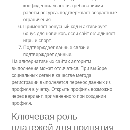
конфиденциальности, требованиями
работы ресурса, подтверждает возрастные
ограничения.
Применяет бонусный код и активирует
бонус для новичков, если сайт объединяет
игры и спорт.
Подтверждает данные связи и
подтверждает данные.
На альтернативных сайтах алгоритм
выполнения может отличаться. При выборе
социальных сетей в качестве метода
регистрации выполняется перенос данных из
профиля в учетку. Открыть профиль возможно
через вариант, примененного при создании
профиля.
Ключевая роль
платежей для принятия