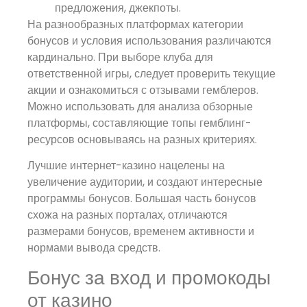
предложения, джекпоты.
На разнообразных платформах категории
бонусов и условия использования различаются
кардинально. При выборе клуба для
ответственной игры, следует проверить текущие
акции и ознакомиться с отзывами гемблеров.
Можно использовать для анализа обзорные
платформы, составляющие топы гемблинг-
ресурсов основываясь на разных критериях.
Лучшие интернет-казино нацелены на
увеличение аудитории, и создают интересные
программы бонусов. Большая часть бонусов
схожа на разных порталах, отличаются
размерами бонусов, временем активности и
нормами вывода средств.
Бонус за вход и промокоды
от казино