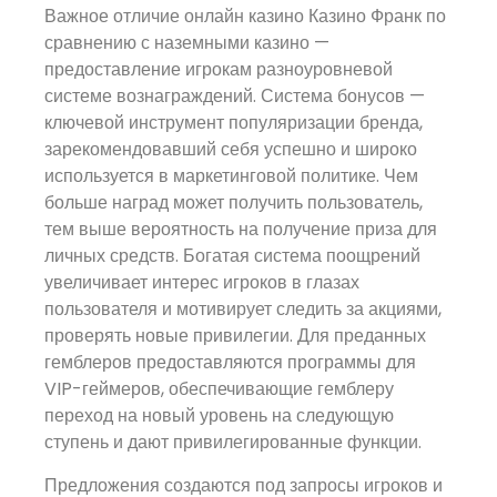
Важное отличие онлайн казино Казино Франк по
сравнению с наземными казино —
предоставление игрокам разноуровневой
системе вознаграждений. Система бонусов —
ключевой инструмент популяризации бренда,
зарекомендовавший себя успешно и широко
используется в маркетинговой политике. Чем
больше наград может получить пользователь,
тем выше вероятность на получение приза для
личных средств. Богатая система поощрений
увеличивает интерес игроков в глазах
пользователя и мотивирует следить за акциями,
проверять новые привилегии. Для преданных
гемблеров предоставляются программы для
VIP-геймеров, обеспечивающие гемблеру
переход на новый уровень на следующую
ступень и дают привилегированные функции.
Предложения создаются под запросы игроков и