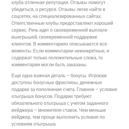
клуба отличная репутация. Отзывы помогут
убедиться, о ресурсе. Отзывы легко найти в
соцсетях, на специализированных сайтах.
Ответственные клубы предоставляют хороший
сервис. Речь идет о своевременной выплате
выигрышей, своевременной поддержке
клиентов. В комментариях описываются все
моменты. Если комментарии неконкретные, и
содержат только положительные слова, то
комментарии могли быть заказаны.
Еще одна важная деталь – бонусы. Игрокам
доступны бонусные фриспины, денежные
подарки за пополнение счета. Главное – условия
отыгрыша бонусов. Подарки требуют
обязательного отыгрыша с учетом заданного
вейджера – множителя ставок. Чем меньше
вейджер, тем проще выполнить условия по
условиям отыгрыша.