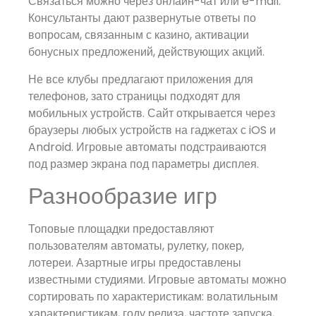
Связаться можно через онлайн-чат или e-mail.
Консультанты дают развернутые ответы по
вопросам, связанным с казино, активации
бонусных предложений, действующих акций.
Не все клубы предлагают приложения для
телефонов, зато страницы подходят для
мобильных устройств. Сайт открывается через
браузеры любых устройств на гаджетах с iOS и
Android. Игровые автоматы подстраиваются
под размер экрана под параметры дисплея.
Разнообразие игр
Топовые площадки предоставляют
пользователям автоматы, рулетку, покер,
лотереи. Азартные игры предоставлены
известными студиями. Игровые автоматы можно
сортировать по характеристикам: волатильным
характеристикам, году релиза, частоте запуска,