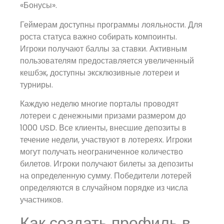
«Бонусы».
Геймерам доступны программы лояльности. Для
роста статуса важно собирать компоинты.
Игроки получают баллы за ставки. Активным
пользователям предоставляется увеличенный
кешбэк, доступны эксклюзивные лотереи и
турниры.
Каждую неделю многие порталы проводят
лотереи с денежными призами размером до
1000 USD. Все клиенты, внесшие депозиты в
течение недели, участвуют в лотереях. Игроки
могут получать неограниченное количество
билетов. Игроки получают билеты за депозиты
на определенную сумму. Победители лотерей
определяются в случайном порядке из числа
участников.
Как создать профиль в