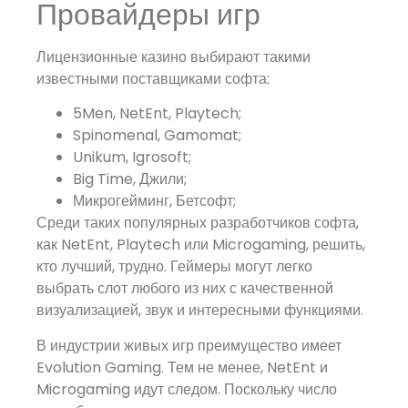
Провайдеры игр
Лицензионные казино выбирают такими
известными поставщиками софта:
5Men, NetEnt, Playtech;
Spinomenal, Gamomat;
Unikum, Igrosoft;
Big Time, Джили;
Микрогейминг, Бетсофт;
Среди таких популярных разработчиков софта,
как NetEnt, Playtech или Microgaming, решить,
кто лучший, трудно. Геймеры могут легко
выбрать слот любого из них с качественной
визуализацией, звук и интересными функциями.
В индустрии живых игр преимущество имеет
Evolution Gaming. Тем не менее, NetEnt и
Microgaming идут следом. Поскольку число