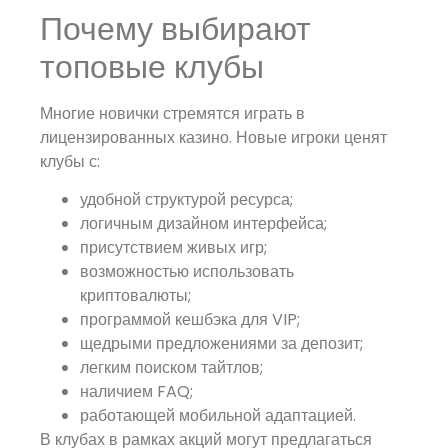
Почему выбирают
топовые клубы
Многие новички стремятся играть в
лицензированных казино. Новые игроки ценят
клубы с:
удобной структурой ресурса;
логичным дизайном интерфейса;
присутствием живых игр;
возможностью использовать
криптовалюты;
программой кешбэка для VIP;
щедрыми предложениями за депозит;
легким поиском тайтлов;
наличием FAQ;
работающей мобильной адаптацией.
В клубах в рамках акций могут предлагаться