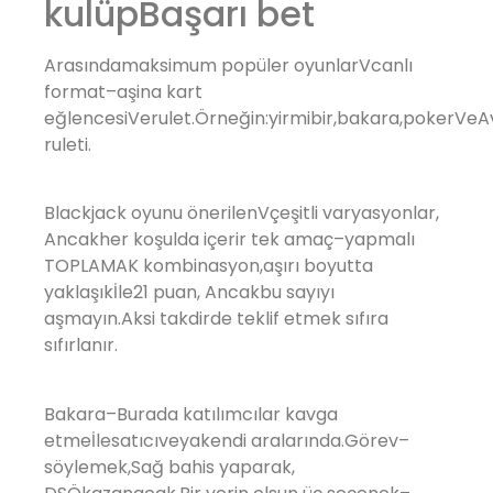
kulüpBaşarı bet
Arasındamaksimum popüler oyunlarVcanlı
format–aşina kart
eğlencesiVerulet.Örneğin:yirmibir,bakara,pokerVe
ruleti.
Blackjack oyunu önerilenVçeşitli varyasyonlar,
Ancakher koşulda içerir tek amaç–yapmalı
TOPLAMAK kombinasyon,aşırı boyutta
yaklaşıkİle21 puan, Ancakbu sayıyı
aşmayın.Aksi takdirde teklif etmek sıfıra
sıfırlanır.
Bakara–Burada katılımcılar kavga
etmeİlesatıcıveyakendi aralarında.Görev–
söylemek,Sağ bahis yaparak,