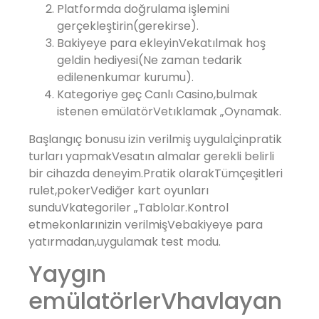
Platformda doğrulama işlemini
gerçekleştirin(gerekirse).
Bakiyeye para ekleyinVekatılmak hoş
geldin hediyesi(Ne zaman tedarik
edilenenkumar kurumu).
Kategoriye geç Canlı Casino,bulmak
istenen emülatörVetıklamak „Oynamak.
Başlangıç bonusu izin verilmiş uygulaİçinpratik
turları yapmakVesatın almalar gerekli belirli
bir cihazda deneyim.Pratik olarakTümçeşitleri
rulet,pokerVediğer kart oyunları
sunduVkategoriler „Tablolar.Kontrol
etmekonlarınizin verilmişVebakiyeye para
yatırmadan,uygulamak test modu.
Yaygın
emülatörlerVhavlayan