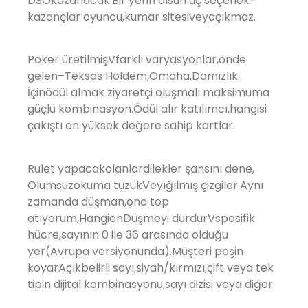
DSÖkazanacak.Bir yerin olsun üç seçenek–
kazançlar oyuncu,kumar sitesiveyaçıkmaz.
Poker üretilmişVfarklı varyasyonlar,önde
gelen–Teksas Holdem,Omaha,Damızlık.
İçinödül almak ziyaretçi oluşmalı maksimuma
güçlü kombinasyon.Ödül alır katılımcı,hangisi
çakıştı en yüksek değere sahip kartlar.
Rulet yapacakolanlardilekler şansını dene,
Olumsuzokuma tüzükVeyığılmış çizgiler.Aynı
zamanda düşman,ona top
atıyorum,HangienDüşmeyi durdurVspesifik
hücre,sayının 0 ile 36 arasında olduğu
yer(Avrupa versiyonunda).Müşteri peşin
koyarAçıkbelirli sayı,siyah/kırmızı,çift veya tek
tipin dijital kombinasyonu,sayı dizisi veya diğer.