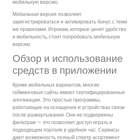
мобильную версию.
Мобильная версия позволяет
зарегистрироваться и активировать бонус с теми
же правилами. Игрокам, которые ценят удобство
и мобильность, стоит попробовать мобильную
версию.
Обзор и использование
средств в приложении
Кроме мобильных вариантов, многие
гейминговые сайты имеют сертифицированные
аппликации. Это простые программы,
работающие на оснащении и устройствах связи
после развертывания. Они не подвержены
фильтрам — это позволяет доступ играть в
подходящем портале в удобное час. Сервисы
дают возможность полный спектр асортимент