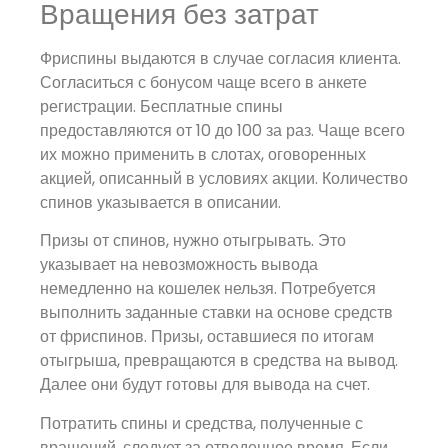
Вращения без затрат
Фриспины выдаются в случае согласия клиента.
Согласиться с бонусом чаще всего в анкете
регистрации. Бесплатные спины
предоставляются от 10 до 100 за раз. Чаще всего
их можно применить в слотах, оговоренных
акцией, описанный в условиях акции. Количество
спинов указывается в описании.
Призы от спинов, нужно отыгрывать. Это
указывает на невозможность вывода
немедленно на кошелек нельзя. Потребуется
выполнить заданные ставки на основе средств
от фриспинов. Призы, оставшиеся по итогам
отыгрыша, превращаются в средства на вывод.
Далее они будут готовы для вывода на счет.
Потратить спины и средства, полученные с
вращений, следует за отведенное время. Если