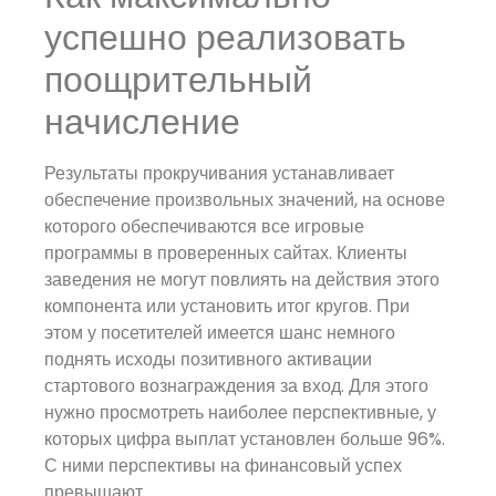
успешно реализовать
поощрительный
начисление
Результаты прокручивания устанавливает
обеспечение произвольных значений, на основе
которого обеспечиваются все игровые
программы в проверенных сайтах. Клиенты
заведения не могут повлиять на действия этого
компонента или установить итог кругов. При
этом у посетителей имеется шанс немного
поднять исходы позитивного активации
стартового вознаграждения за вход. Для этого
нужно просмотреть наиболее перспективные, у
которых цифра выплат установлен больше 96%.
С ними перспективы на финансовый успех
превышают.