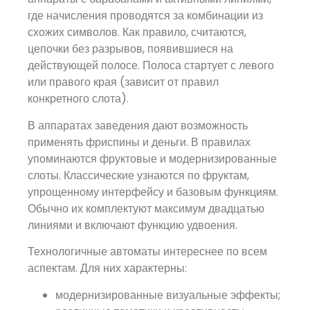
где начисления проводятся за комбинации из
схожих символов. Как правило, считаются,
цепочки без разрывов, появившиеся на
действующей полосе. Полоса стартует с левого
или правого края (зависит от правил
конкретного слота).
В аппаратах заведения дают возможность
применять фриспины и деньги. В правилах
упоминаются фруктовые и модернизированные
слоты. Классические узнаются по фруктам,
упрощенному интерфейсу и базовым функциям.
Обычно их комплектуют максимум двадцатью
линиями и включают функцию удвоения.
Технологичные автоматы интереснее по всем
аспектам. Для них характерны:
модернизированные визуальные эффекты;