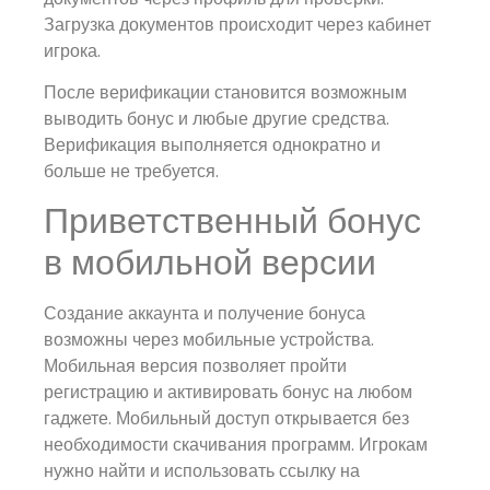
Загрузка документов происходит через кабинет
игрока.
После верификации становится возможным
выводить бонус и любые другие средства.
Верификация выполняется однократно и
больше не требуется.
Приветственный бонус
в мобильной версии
Создание аккаунта и получение бонуса
возможны через мобильные устройства.
Мобильная версия позволяет пройти
регистрацию и активировать бонус на любом
гаджете. Мобильный доступ открывается без
необходимости скачивания программ. Игрокам
нужно найти и использовать ссылку на