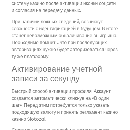
систему казино после активации иконки соцсети
и согласия на передачу данных.
При наличии ложных сведений, возникнут
сложности с идентификацией в будущем. В итоге
станет невозможным обналичивание выигрыша.
Необходимо помнить, что при последующих
авторизациях нужно будет авторизоваться через
ту же платформу.
Активирование учетной
записи за секунду
Быстрый способ активации профиля. Аккаунт
создается автоматически кликнув на «В один
шаг». Перед этим потребуется только указать
подходящую валюту и принять регламент казино
казино Slotozal.