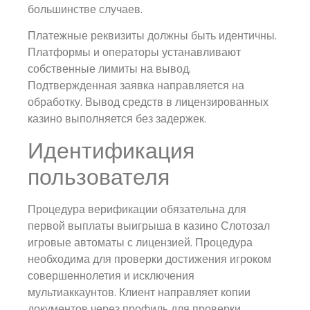
большинстве случаев.
Платежные реквизиты должны быть идентичны.
Платформы и операторы устанавливают
собственные лимиты на вывод.
Подтвержденная заявка направляется на
обработку. Вывод средств в лицензированных
казино выполняется без задержек.
Идентификация
пользователя
Процедура верификации обязательна для
первой выплаты выигрыша в казино Слотозал
игровые автоматы с лицензией. Процедура
необходима для проверки достижения игроком
совершеннолетия и исключения
мультиаккаунтов. Клиент направляет копии
документов через профиль для проверки.