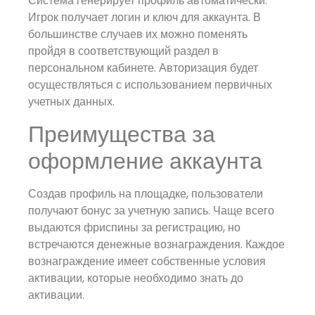
Система генерирует профиль автоматически.
Игрок получает логин и ключ для аккаунта. В
большинстве случаев их можно поменять
пройдя в соответствующий раздел в
персональном кабинете. Авторизация будет
осуществляться с использованием первичных
учетных данных.
Преимущества за
оформление аккаунта
Создав профиль на площадке, пользователи
получают бонус за учетную запись. Чаще всего
выдаются фриспины за регистрацию, но
встречаются денежные вознаграждения. Каждое
вознаграждение имеет собственные условия
активации, которые необходимо знать до
активации.