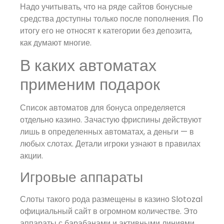
Надо учитывать, что на ряде сайтов бонусные
средства доступны только после пополнения. По
итогу его не относят к категории без депозита,
как думают многие.
В каких автоматах
применим подарок
Список автоматов для бонуса определяется
отдельно казино. Зачастую фриспины действуют
лишь в определенных автоматах, а деньги — в
любых слотах. Детали игроки узнают в правилах
акции.
Игровые аппараты
Слоты такого рода размещены в казино Slotozal
официальный сайт в огромном количестве. Это
аппараты с барабанами и активными линиями,