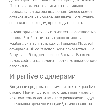
денег. Простота правил характерна для рулеток.
Призовая выплата зависит от правильного
предсказания исхода вращения. Колесо может
остановиться на номере или цвете. Если ставка
совпадает с исходом, происходит выплата.
Эмуляторы карточных игр известны сложностью
правил. Чтобы выиграть, нужно помнить
комбинации и считать карты. Геймеры Slotozal
официальный сайт используют приветственные
бонусы на блэкджек, покер и баккара. Во всех
видах софта игра ведется против компьютерного
алгоритма.
Игры live с дилерами
Бонусные средства не применяются в играх live
casino. Причина в том, что ставки принимаются
исключительно деньгами. Live развлечения идут
в реальном времени из студий, стилизованных