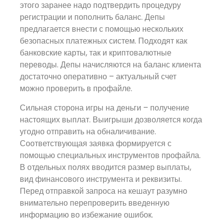
этого заранее надо подтвердить процедуру
регистрации и пополнить баланс. Депы
предлагается внести с помощью нескольких
безопасных платежных систем. Подходят как
банковские карты, так и криптовалютные
переводы. Депы начисляются на баланс клиента
достаточно оперативно – актуальный счет
можно проверить в профайле.
Сильная сторона игры на деньги – получение
настоящих выплат. Выигрыши дозволяется когда
угодно отправить на обналичивание.
Соответствующая заявка формируется с
помощью специальных инструментов профайла.
В отдельных полях вводится размер выплаты,
вид финансового инструмента и реквизиты.
Перед отправкой запроса на кешаут разумно
внимательно перепроверить введенную
информацию во избежание ошибок.