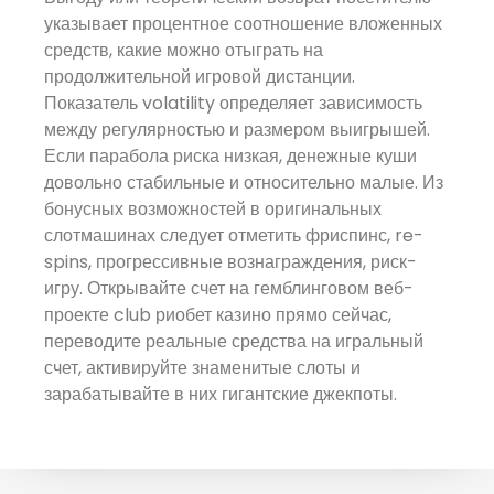
указывает процентное соотношение вложенных
средств, какие можно отыграть на
продолжительной игровой дистанции.
Показатель volatility определяет зависимость
между регулярностью и размером выигрышей.
Если парабола риска низкая, денежные куши
довольно стабильные и относительно малые. Из
бонусных возможностей в оригинальных
слотмашинах следует отметить фриспинс, re-
spins, прогрессивные вознаграждения, риск-
игру. Открывайте счет на гемблинговом веб-
проекте club риобет казино прямо сейчас,
переводите реальные средства на игральный
счет, активируйте знаменитые слоты и
зарабатывайте в них гигантские джекпоты.