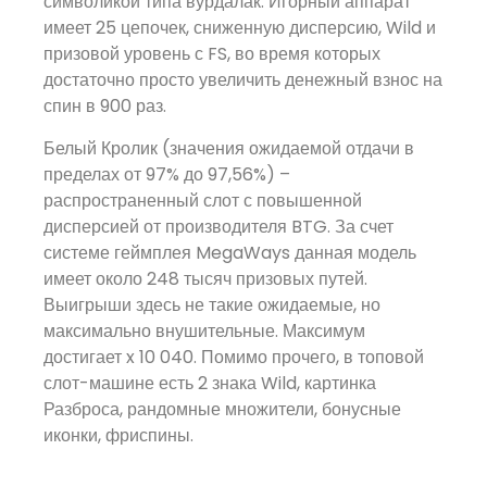
символикой типа вурдалак. Игорный аппарат
имеет 25 цепочек, сниженную дисперсию, Wild и
призовой уровень с FS, во время которых
достаточно просто увеличить денежный взнос на
спин в 900 раз.
Белый Кролик (значения ожидаемой отдачи в
пределах от 97% до 97,56%) –
распространенный слот с повышенной
дисперсией от производителя BTG. За счет
системе геймплея MegaWays данная модель
имеет около 248 тысяч призовых путей.
Выигрыши здесь не такие ожидаемые, но
максимально внушительные. Максимум
достигает x 10 040. Помимо прочего, в топовой
слот-машине есть 2 знака Wild, картинка
Разброса, рандомные множители, бонусные
иконки, фриспины.