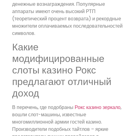
денежные вознаграждения. Популярные
аппараты имеют очень высокий РТП
(теоретический процент возврата) и рекордные
множители оплачиваемых последовательностей
символов.
Какие
модифицированные
слоты казино Рокс
предлагают отличный
доход
В перечень, где подобраны
Рокс казино зеркало
,
вошли слот-машины, известные
многомиллионной армии гостей казино.
Производители подобных тайтлов – яркие