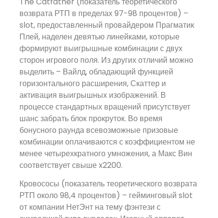
The Catfather (показатель теоретического
возврата РТП в пределах 97-98 процентов) –
slot, предоставленный провайдером Прагматик
Плей, наделен девятью линейками, которые
формируют выигрышные комбинации с двух
сторон игрового поля. Из других отличий можно
выделить – Вайлд, обладающий функцией
горизонтального расширения, Скаттер и
активация выигрышных изображений. В
процессе стандартных вращений присутствует
шанс забрать блок прокруток. Во время
бонусного раунда всевозможные призовые
комбинации оплачиваются с коэффициентом не
менее четырехкратного умножения, а Макс Вин
соответствует свыше x2200.
Кровососы (показатель теоретического возврата
РТП около 98,4 процентов) – гейминговый slot
от компании НетЭнт на тему фэнтези с