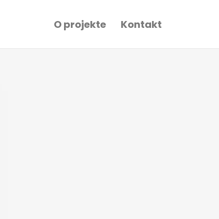
O projekte
Kontakt