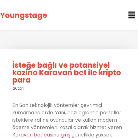
Youngstage
İsteğe bağlı ve potansiyel
kazino Karavan bet ile kripto
para
autor1
En Son teknolojik yöntemler çevrimiçi
kumarhanelerde. Yani, bazı eğlence portallar
isteklere rafine oyuncular ve kullan modern
ödeme yöntemleri. Yasal olarak hizmet veren
Karavan bet casino giriş
genellikle yüksek