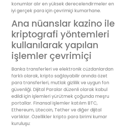
konumlar alır en yüksek derecelendirmeler en
iyi gerçek para için çevrimiçi kumarhane.
Ana nüanslar kazino ile
kriptografi yöntemleri
kullanılarak yapılan
işlemler çevrimiçi
Banka transferleri ve elektronik cüzdanlardan
farklı olarak, kripto sağlayabilir anında özet
para transferleri, mutlak gizlilik ve uygun fon
güvenliği. Dijital Paralar düzenli olarak kabul
edildi için işlemleri yürütmek çoğunda meşru
portallar. Finansal işlemler katılım BTC,
Ethereum, Litecoin, Tether ve diğer dijital
varlıklar. Özellikler kripto para birimi kumar
kuruluşu: