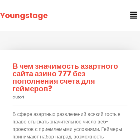
Youngstage
В чем значимость азартного
сайта азино 777 без
пополнения счета для
геймеров?
autor1
В сфере азартных развлечений всякий гость в
праве отыскать значительное число веб-
проектов с приемлемыми условиями. Геймеры
принимают набор наград, возможность