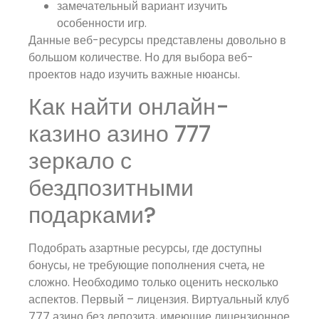
замечательный вариант изучить
особенности игр.
Данные веб-ресурсы представлены довольно в
большом количестве. Но для выбора веб-
проектов надо изучить важные нюансы.
Как найти онлайн-
казино азино 777
зеркало с
бездпозитными
подарками?
Подобрать азартные ресурсы, где доступны
бонусы, не требующие пополнения счета, не
сложно. Необходимо только оценить несколько
аспектов. Первый – лицензия. Виртуальный клуб
777 азино без депозита, имеющие лицензионное