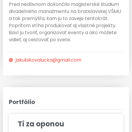
Pred nedávnom dokončila magisterské štúdium
divadelného manažmentu na bratislavskej VŠMU
a tak premýšľa, kam ju to zaveje tentokrát.
Popritom stíha produkovať aj vlastné projekty.
Baví ju tvoriť, organizovať eventy a ako môžete
vidieť, aj cestovať po svete.
jakubikovalucka@gmail.com
Portfólio
Tí za oponou